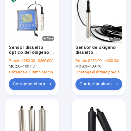
Sensor disuelto
Sensor de oxígeno
óptico del oxígeno de
disuelto
la fluorescencia del
fluorescencia en
Precio:
$280.00 - $360.00/ Piece
Precio:
$280.00 - $400.00/ Piece
ISO 15 m para el
línea, sensor de agua
MOQ:
0~100 PC
MOQ:
0~100 PC
protocolo del
de alta precisión
modbus de los
Obtenga el último precio
Obtenga el último precio
pescados
Contactar ahora
Contactar ahora