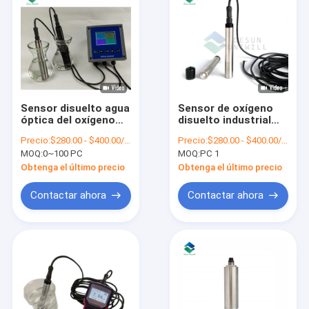
Sensor disuelto agua
Sensor de oxígeno
óptica del oxígeno
disuelto industrial
para la charca de
Sensor de
Precio:
$280.00 - $400.00/ Piece
Precio:
$280.00 - $400.00/ Piece
pesca de la
luminiscencia de
MOQ:
0~100 PC
MOQ:
PC 1
acuicultura
salinidad de agua de
mar
Obtenga el último precio
Obtenga el último precio
Contactar ahora
Contactar ahora