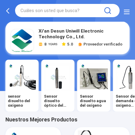
Xi'an Desun Uniwill Electronic
Technology Co., Ltd.
8
5.0
Proveedor verificado
YEARS
sensor
Sensor
Sensor
Sensor de
disuelto del
disuelto
disuelto agua
demanda 
oxígeno
óptico del
del oxígeno
oxígeno
oxígeno
producido
reacción
química
Nuestros Mejores Productos