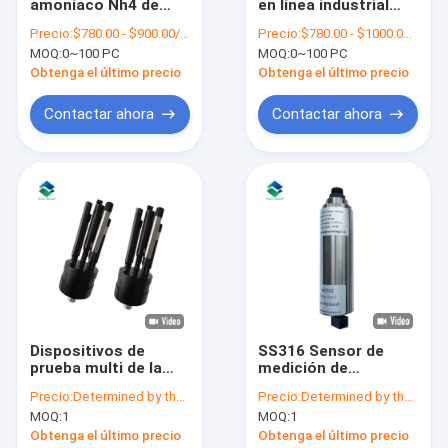
amoníaco Nh4 de
en línea industrial
Viaje de la fábrica
26VDC Digitaces
RS485 4 - los
Precio:
$780.00 - $900.00/ Piece
Precio:
$780.00 - $1000.00/ Piece
garantía de 1 año
sensores de la
MOQ:
0~100 PC
MOQ:
0~100 PC
para el estanque de
fluorescencia 2mA
Control de calidad
peces
sondan
Obtenga el último precio
Obtenga el último precio
Éntrenos en contacto con
Contactar ahora
Contactar ahora
Pida una cita
sensor disuelto del oxígeno
Sensor disuelto óptico del oxígeno
Sensor disuelto agua del oxígeno
Dispositivos de
SS316 Sensor de
prueba multi de la
medición de
Sensor de la demanda de oxígeno producido por reacción qu
calidad del agua del
hidrocarburos con
Precio:
Determined by the number of specific orders
Precio:
Determined by the number of specific orders
analizador de la
fluorescencia
Metro de oxígeno disuelto
MOQ:
1
MOQ:
1
calidad del agua del
ultravioleta de aceite
parámetro
en agua
Obtenga el último precio
Obtenga el último precio