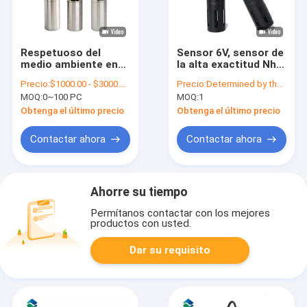
Respetuoso del
Sensor 6V, sensor de
medio ambiente en
la alta exactitud Nh4
línea del bacalao
del amoníaco del
Precio:
$1000.00 - $3000.00/ Piece
Precio:
Determined by the number of specific orders
UV254 del tío del
agua de la
MOQ:
0~100 PC
MOQ:
1
analizador tamaño
circulación
pequeño de los Tss
Obtenga el último precio
Obtenga el último precio
Contactar ahora
Contactar ahora
Ahorre su tiempo
Permítanos contactar con los mejores
productos con usted.
Dar su requisito