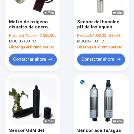
Metro de oxígeno
Sensor del bacalao
disuelto de acero
pH de las aguas
inoxidable para la
residuales del sensor
Precio:
$ 425.00 - $ 535.00/ Set
Precio:
$1000.00 - $3000.00/ Piece
acuicultura de la
de la demanda de
MOQ:
0~100 PC
MOQ:
0~100 PC
prueba de agua
oxígeno producido
HACER el metro
por reacción química
Obtenga el último precio
Obtenga el último precio
de las aguas
residuales con el
Contactar ahora
Contactar ahora
regulador 4 - 20ma
Hogar
Productos
Sobre nosotros
Sensor OBM del
Sensor aceite/agua