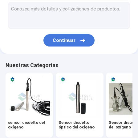
Sensor NH4
Sensor de Digitaces pH
Sensor de la conductividad eléctrica
Continuar
Sensor aceite/agua
Sensor de la turbiedad del agua
Nuestras Categorías
Sonda de la calidad del agua del multiparámetro
Sensor suspendido de los sólidos
Sensor azul de las algas verdes
Sensor potencial de la oxidación-reducción
sensor disuelto del
Sensor disuelto
Sensor disuelt
Sensor del nitrato del agua
oxígeno
óptico del oxígeno
del oxígeno