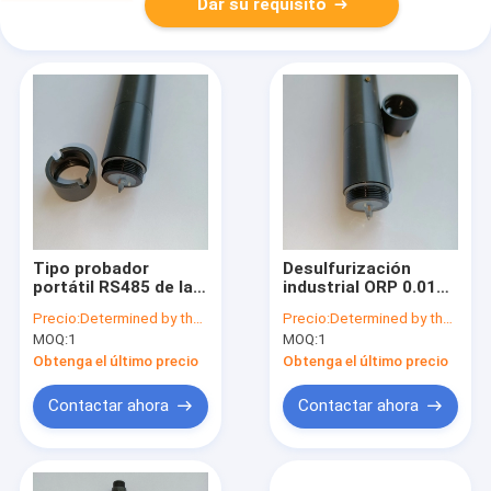
Dar su requisito
Tipo probador
Desulfurización
portátil RS485 de la
industrial ORP 0.01ph
pluma del medidor de
del electrodo de la
Precio:
Determined by the number of specific orders
Precio:
Determined by the number of specific orders
pH del sensor 12ph
punta de prueba del
MOQ:
1
MOQ:
1
de Digitaces pH
sensor del agua de
aguas residuales pH
Obtenga el último precio
Obtenga el último precio
Contactar ahora
Contactar ahora