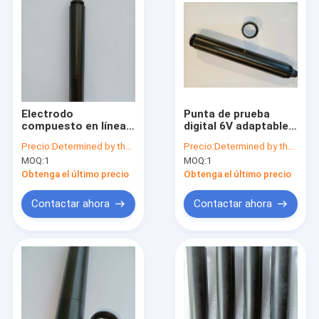
Electrodo
Punta de prueba
compuesto en línea
digital 6V adaptable
industrial de las
NTC del electrodo en
Precio:
Determined by the number of specific orders
Precio:
Determined by the number of specific orders
aguas residuales del
línea pH de las aguas
MOQ:
1
MOQ:
1
sensor de Digitaces
residuales
pH
Obtenga el último precio
Obtenga el último precio
Contactar ahora
Contactar ahora
Hogar
Productos
Sobre nosotros