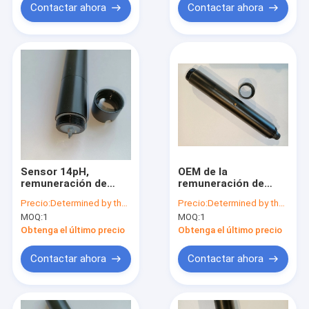
Contactar ahora
Contactar ahora
Sensor 14pH,
OEM de la
remuneración de
remuneración de
Digitaces pH del
temperatura de la
Precio:
Determined by the number of specific orders
Precio:
Determined by the number of specific orders
tratamiento de
punta de prueba RTU
MOQ:
1
MOQ:
1
aguas residuales de
del electrodo de las
temperatura del
aguas residuales pH
Obtenga el último precio
Obtenga el último precio
sensor del pH
Contactar ahora
Contactar ahora