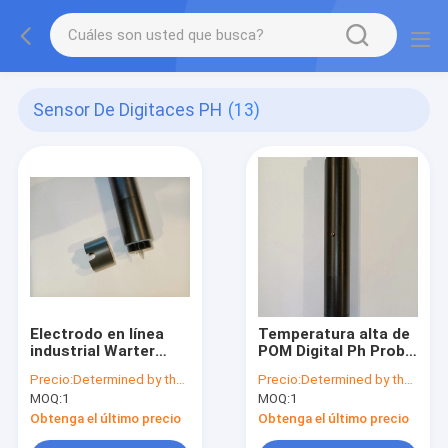
Sensor De Digitaces PH
(13)
Electrodo en línea
Temperatura alta de
industrial Warter
POM Digital Ph Probe
puro Treament del
DS510 de la piscina
Precio:
Determined by the number of specific orders
Precio:
Determined by the number of specific orders
sensor de POM
MOQ:
1
MOQ:
1
Digital pH
Obtenga el último precio
Obtenga el último precio