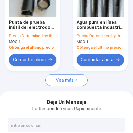
Viaje de la fábrica
Control de calidad
Punta de prueba
Agua pura en línea
inútil del electrodo
compuesta industrial
Éntrenos en contacto con
del sensor 26m m pH
del sensor RS485 de
Precio:
Determined by the number of specific orders
Precio:
Determined by the number of specific orders
del industria del agua
Digitaces pH
MOQ:
1
MOQ:
1
IP68 Digitaces pH
Pida una cita
Obtenga el último precio
Obtenga el último precio
Contactar ahora
Contactar ahora
sensor disuelto del oxígeno
Vea más
Sensor disuelto óptico del oxígeno
Sensor disuelto agua del oxígeno
Deja Un Mensaje
Le Responderemos Rápidamente
Sensor de la demanda de oxígeno producido por reacción qu
Metro de oxígeno disuelto