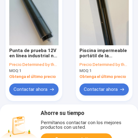
Punta de prueba 12V
Piscina impermeable
en línea industrial no
portátil de la
reutilizable DC del
calibración del
Precio:
Determined by the number of specific orders
Precio:
Determined by the number of specific orders
sensor de Digitaces
sensor automático
MOQ:
1
MOQ:
1
pH de la alta
del medidor de pH
exactitud
Obtenga el último precio
Obtenga el último precio
Contactar ahora
Contactar ahora
Ahorre su tiempo
Permítanos contactar con los mejores
productos con usted.