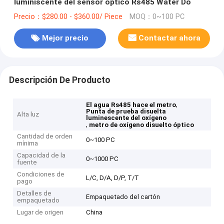
luminiscente del sensor óptico Rs485 Water Do
Precio：$280.00 - $360.00/ Piece
MOQ：0~100 PC
Mejor precio
Contactar ahora
Descripción De Producto
,
El agua Rs485 hace el metro
Punta de prueba disuelta
Alta luz
luminescente del oxígeno
,
metro de oxígeno disuelto óptico
Cantidad de orden
0~100 PC
mínima
Capacidad de la
0~1000 PC
fuente
Condiciones de
L/C, D/A, D/P, T/T
pago
Detalles de
Empaquetado del cartón
empaquetado
Lugar de origen
China