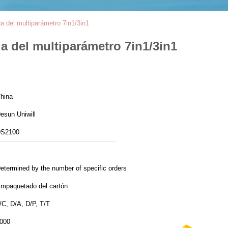
a del multiparámetro 7in1/3in1
a del multiparámetro 7in1/3in1
hina
esun Uniwill
S2100
etermined by the number of specific orders
mpaquetado del cartón
/C, D/A, D/P, T/T
000