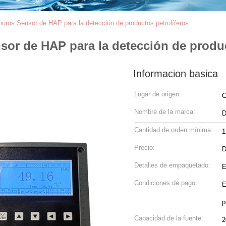
buros Sensor de HAP para la detección de productos petrolíferos
sor de HAP para la detección de produc
Informacion basica
Lugar de origen:
C
Nombre de la marca:
D
Cantidad de orden mínima:
1
Precio:
D
Detalles de empaquetado:
E
Condiciones de pago:
E
p
Capacidad de la fuente:
2