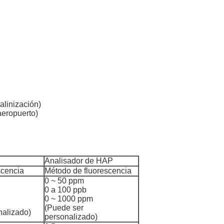
alinización)
aeropuerto)
Analisador de HAP
scencia
Método de fluorescencia
0 ~ 50 ppm
0 a 100 ppb
0 ~ 1000 ppm
(Puede ser
nalizado)
personalizado)