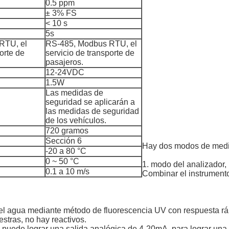
0.5 ppm
± 3% FS
< 10 s
5s
RTU, el
RS-485, Modbus RTU, el
orte de
servicio de transporte de
pasajeros.
12-24VDC
1.5W
Las medidas de
seguridad se aplicarán a
las medidas de seguridad
de los vehículos.
720 gramos
Sección 6
Hay dos modos de medic
-20 a 80 °C
0 ~ 50 °C
1. modo del analizador,
0.1 a 10 m/s
Combinar el instrumento 
el agua mediante método de fluorescencia UV con respuesta rápi
tras, no hay reactivos.
 puede lograr una salida analógica de 4-20mA, para lograr una