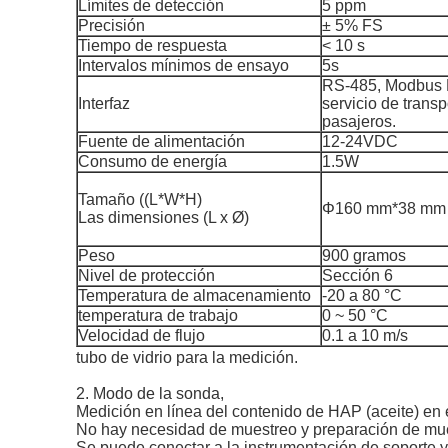
Límites de detección
5 ppm
Precisión
± 5% FS
Tiempo de respuesta
< 10 s
Intervalos mínimos de ensayo
5s
RS-485, Modbus 
Interfaz
servicio de transp
pasajeros.
Fuente de alimentación
12-24VDC
Consumo de energía
1.5W
Tamaño ((L*W*H)
Φ160 mm*38 mm
Las dimensiones (L x Ø)
Peso
900 gramos
Nivel de protección
Sección 6
Temperatura de almacenamiento
-20 a 80 °C
temperatura de trabajo
0 ~ 50 °C
Velocidad de flujo
0.1 a 10 m/s
tubo de vidrio para la medición.
2. Modo de la sonda,
Medición en línea del contenido de HAP (aceite) en 
No hay necesidad de muestreo y preparación de mues
Se puede conectar a la instrumentación de soporte y