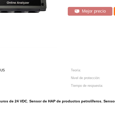
Mejor precio
BUS
Teoría:
Nivel de protección:
Tiempo de respuesta:
buros de 24 VDC
Sensor de HAP de productos petrolíferos
Sensor
,
,